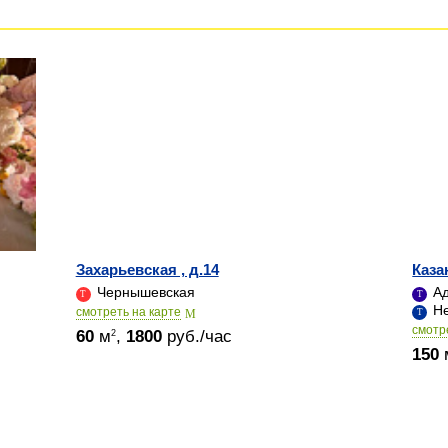
Захарьевская , д.14
Каза
Чернышевская
Ад
Не
cмотреть на карте
cмотр
60
м
,
1800
руб./час
2
150