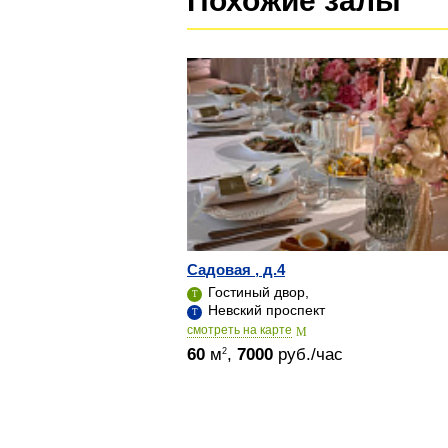
Похожие залы
Садовая , д.4
Гостиный двор,
Невский проспект
cмотреть на карте
60
м
,
7000
руб./час
2