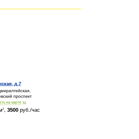
нская, д.7
миралтейская,
вский проспект
еть на карте
м
,
3500
руб./час
2