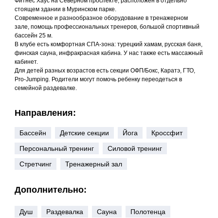
Фитнес Хаус на Северном проспекте, расположен в отдельно
стоящем здании в Муринском парке.
Современное и разнообразное оборудование в тренажерном
зале, помощь профессиональных тренеров, большой спортивный
бассейн 25 м.
В клубе есть комфортная СПА-зона: турецкий хамам, русская баня,
финская сауна, инфракрасная кабина. У нас также есть массажный
кабинет.
Для детей разных возрастов есть секции ОФП/Бокс, Каратэ, ГТО,
Pro-Jumping. Родители могут помочь ребенку переодеться в
семейной раздевалке.
Направления:
Бассейн
Детские секции
Йога
Кроссфит
Персональный тренинг
Силовой тренинг
Стретчинг
Тренажерный зал
Дополнительно:
Душ
Раздевалка
Сауна
Полотенца