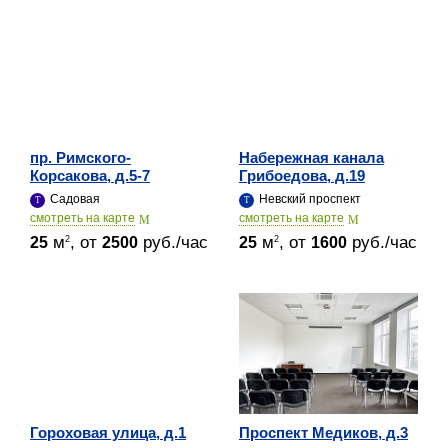
пр. Римского-
Набережная канала
Корсакова, д.5-7
Грибоедова, д.19
Садовая
Невский проспект
cмотреть на карте
cмотреть на карте
м
, от
руб./час
м
, от
руб./час
2
2
25
2500
25
1600
Гороховая улица, д.1
Проспект Медиков, д.3