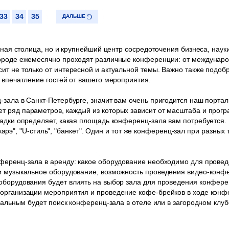
33
34
35
ДАЛЬШЕ
урная столица, но и крупнейший центр сосредоточения бизнеса, наук
городе ежемесячно проходят различные конференции: от междунаро
ит не только от интересной и актуальной темы. Важно также подоб
 впечатление гостей от вашего мероприятия.
-зала в Санкт-Петербурге, значит вам очень пригодится наш порта
т ряд параметров, каждый из которых зависит от масштаба и про
садки определяет, какая площадь конференц-зала вам потребуется
, "карэ", "U-стиль", "банкет". Один и тот же конференц-зал при разн
нференц-зала в аренду: какое оборудование необходимо для пров
и музыкальное оборудование, возможность проведения видео-конфер
оборудования будет влиять на выбор зала для проведения конфере
 организации мероприятия и проведение кофе-брейков в ходе конф
имальным будет поиск конференц-зала в отеле или в загородном клу