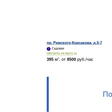
пр. Римского-Корсакова, д.5-7
Садовая
cмотреть на карте
м
, от
руб./час
2
395
8500
По