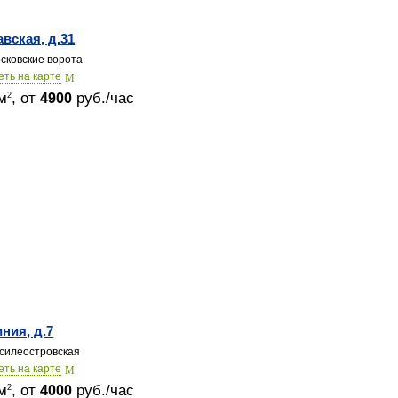
авская, д.31
сковские ворота
еть на карте
м
, от
руб./час
2
4900
иния, д.7
силеостровская
еть на карте
м
, от
руб./час
2
4000