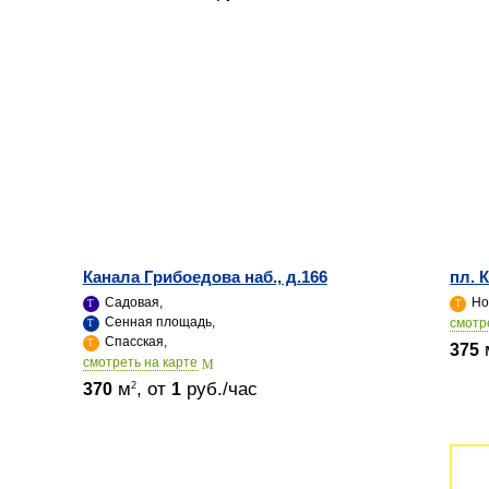
Канала Грибоедова наб., д.166
пл. 
Садовая,
Но
Сенная площадь,
cмотр
Спасская,
375
cмотреть на карте
м
, от
руб./час
2
370
1