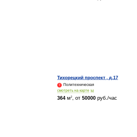
Тихорецкий проспект , д.17
Политехническая
cмотреть на карте
м
, от
руб./час
2
364
50000