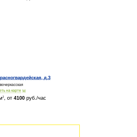
Красногвардейская, д.3
вочеркасская
еть на карте
м
, от
руб./час
2
4100