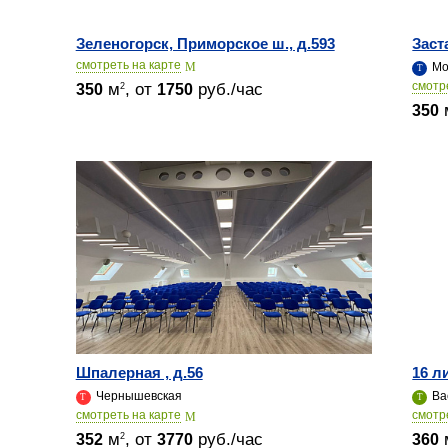
Зеленогорск, Приморское ш., д.593
Заст
cмотреть на карте
Мо
cмотр
м
, от
руб./час
2
350
1750
350
Шпалерная , д.56
16 л
Чернышевская
Ва
cмотреть на карте
cмотр
м
, от
руб./час
2
352
3770
360