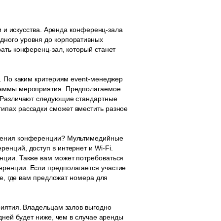
и и искусства. Аренда конференц-зала
дного уровня до корпоративных
рать конференц-зал, который станет
л. По каким критериям event-менеджер
граммы мероприятия. Предполагаемое
. Различают следующие стандартные
ых типах рассадки сможет вместить разное
едения конференции? Мультимедийные
енций, доступ в интернет и Wi-Fi.
нции. Также вам может потребоваться
еренции. Если предполагается участие
бе, где вам предложат номера для
риятия. Владельцам залов выгодно
дней будет ниже, чем в случае аренды