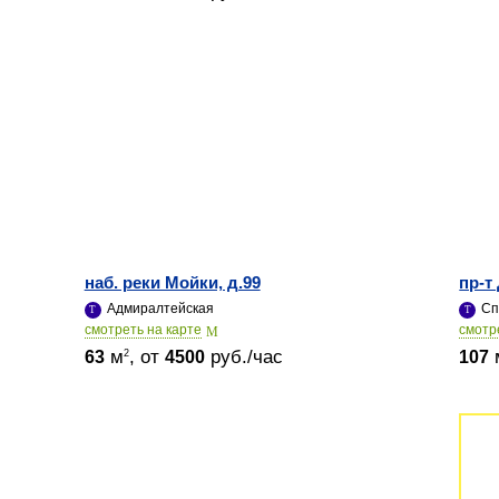
наб. реки Мойки, д.99
пр-т
Адмиралтейская
Сп
cмотреть на карте
cмотр
м
, от
руб./час
2
63
4500
107