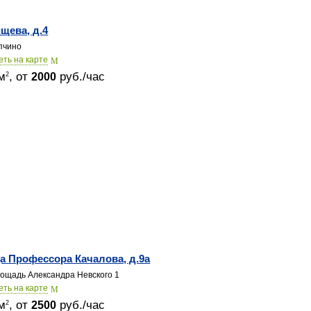
щева, д.4
пчино
еть на карте
м
, от
руб./час
2
2000
а Профессора Качалова, д.9а
ощадь Александра Невского 1
еть на карте
м
, от
руб./час
2
2500