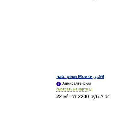
наб. реки Мойки, д.99
Адмиралтейская
cмотреть на карте
м
, от
руб./час
2
22
2200