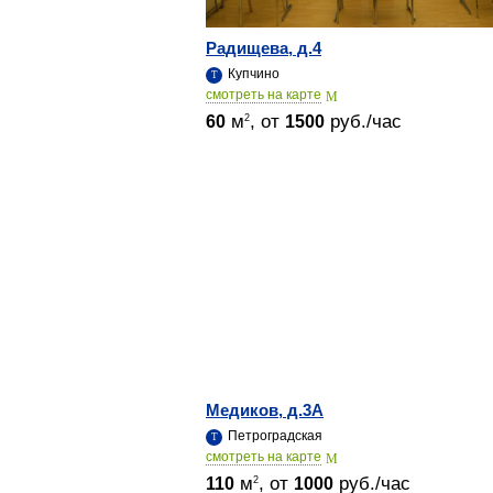
Радищева, д.4
Купчино
cмотреть на карте
м
, от
руб./час
2
60
1500
Медиков, д.3А
Петроградская
cмотреть на карте
м
, от
руб./час
2
110
1000