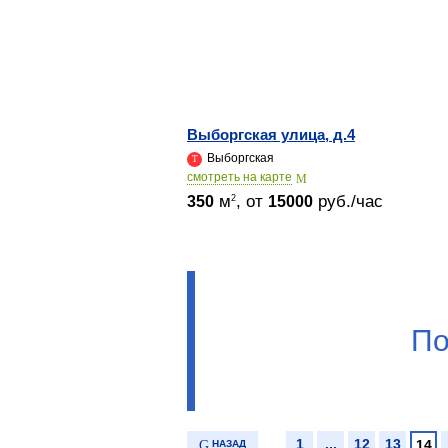
Выборгская улица, д.4
Выборгская
cмотреть на карте
м
, от
руб./час
2
350
15000
По
1
...
12
13
14
НАЗАД