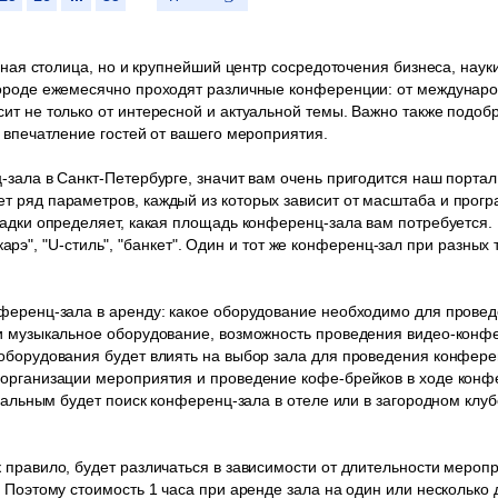
урная столица, но и крупнейший центр сосредоточения бизнеса, наук
городе ежемесячно проходят различные конференции: от междунаро
ит не только от интересной и актуальной темы. Важно также подоб
 впечатление гостей от вашего мероприятия.
-зала в Санкт-Петербурге, значит вам очень пригодится наш порта
т ряд параметров, каждый из которых зависит от масштаба и про
садки определяет, какая площадь конференц-зала вам потребуется
, "карэ", "U-стиль", "банкет". Один и тот же конференц-зал при разн
нференц-зала в аренду: какое оборудование необходимо для пров
и музыкальное оборудование, возможность проведения видео-конфер
оборудования будет влиять на выбор зала для проведения конфере
 организации мероприятия и проведение кофе-брейков в ходе конф
имальным будет поиск конференц-зала в отеле или в загородном клу
 правило, будет различаться в зависимости от длительности мероп
 Поэтому стоимость 1 часа при аренде зала на один или несколько 