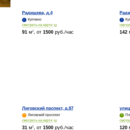
Радищева, д.4
Ради
Купчино
Ку
cмотреть на карте
cмотр
м
, от
руб./час
2
91
1500
142
Лиговский прспект, д.87
улиц
Лиговский проспект
Пл
cмотреть на карте
cмотр
м
, от
руб./час
2
31
1500
120