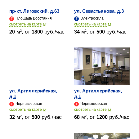
пр-кт. Лиговский, д.63
ул. Севастьянова, д.3
Площадь Восстания
Электросила
cмотреть на карте
cмотреть на карте
м
, от
руб./час
м
, от
руб./час
2
2
20
1800
34
500
ул. Артиллерийская,
ул. Артиллерийская,
д.1
д.1
Чернышевская
Чернышевская
cмотреть на карте
cмотреть на карте
м
, от
руб./час
м
, от
руб./час
2
2
32
500
68
1200