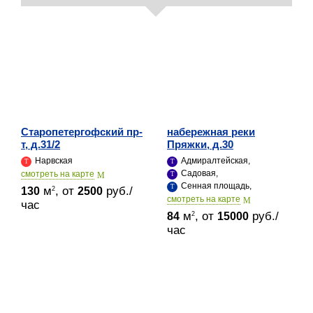
Старопетергофский пр-
набережная реки
т, д.31/2
Пряжки, д.30
Нарвская
Адмиралтейская,
Садовая,
cмотреть на карте
Сенная площадь,
м
, от
руб./
2
130
2500
cмотреть на карте
час
м
, от
руб./
2
84
15000
час