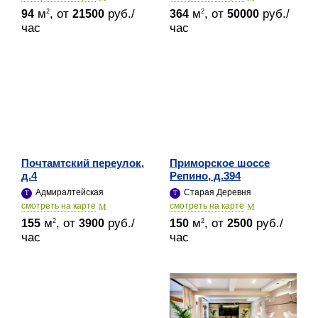
м
, от
руб./
м
, от
руб./
2
2
94
21500
364
50000
час
час
Почтамтский переулок,
Приморское шоссе
д.4
Репино, д.394
Адмиралтейская
Старая Деревня
cмотреть на карте
cмотреть на карте
м
, от
руб./
м
, от
руб./
2
2
155
3900
150
2500
час
час