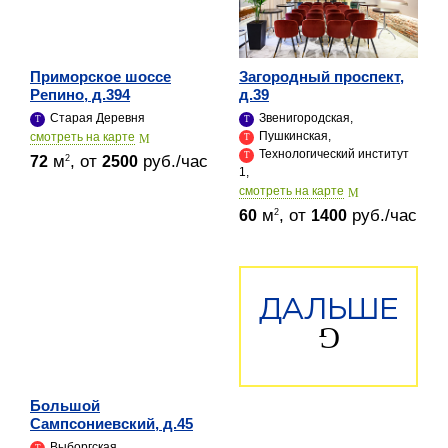
Приморское шоссе
Загородный проспект,
Репино, д.394
д.39
Старая Деревня
Звенигородская,
Пушкинская,
cмотреть на карте
Технологический институт
м
, от
руб./час
2
72
2500
1,
cмотреть на карте
м
, от
руб./час
2
60
1400
ДАЛЬШЕ
Большой
Сампсониевский, д.45
Выборгская