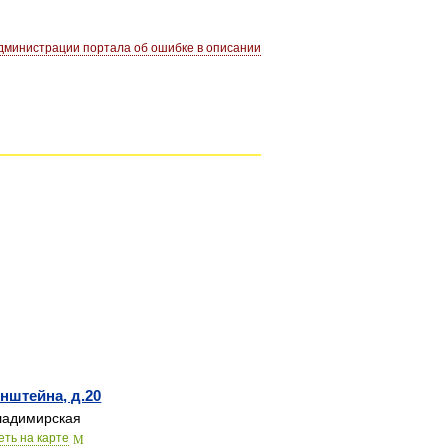
министрации портала об ошибке в описании
нштейна, д.20
адимирская
еть на карте