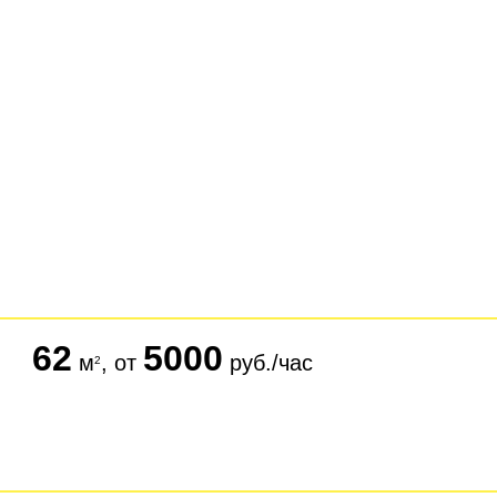
62
5000
м
, от
руб./час