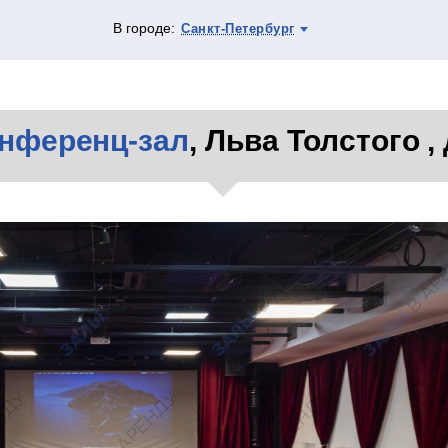
В городе:
Санкт-Петербург
нференц-зал
, Льва Толстого , 