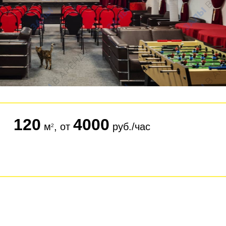
120
4000
м
, от
руб./час