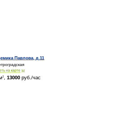
емика Павлова, д.11
троградская
еть на карте
м
,
13000
руб./час
2
© 2015-2026
Залы в аренду