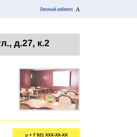
Личный кабинет
., д.27, к.2
7 921 XXX-XX-XX
+