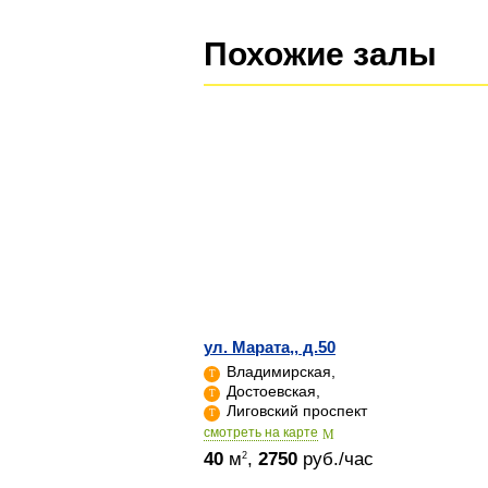
Похожие залы
ул. Марата,, д.50
Владимирская,
Достоевская,
Лиговский проспект
cмотреть на карте
40
м
,
2750
руб./час
2