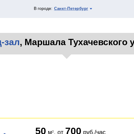
В городе:
Санкт-Петербург
-зал
, Маршала Тухачевского ул
50
700
м
, от
руб./час