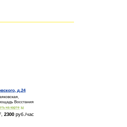
вского, д.24
яковская,
ощадь Восстания
еть на карте
,
2300
руб./час
2