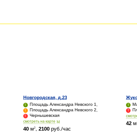
Новгородская, д.23
Жуко
Площадь Александра Невского 1,
Ма
Площадь Александра Невского 2,
Пл
Чернышевская
cмотр
cмотреть на карте
42
м
40
м
,
2100
руб./час
2