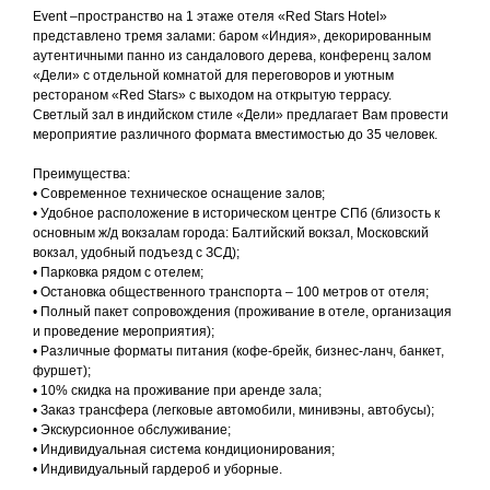
Event –пространство на 1 этаже отеля «Red Stars Hotel»
представлено тремя залами: баром «Индия», декорированным
аутентичными панно из сандалового дерева, конференц залом
«Дели» с отдельной комнатой для переговоров и уютным
рестораном «Red Stars» с выходом на открытую террасу.
Светлый зал в индийском стиле «Дели» предлагает Вам провести
мероприятие различного формата вместимостью до 35 человек.
Преимущества:
• Современное техническое оснащение залов;
• Удобное расположение в историческом центре СПб (близость к
основным ж/д вокзалам города: Балтийский вокзал, Московский
вокзал, удобный подъезд с ЗСД);
• Парковка рядом с отелем;
• Остановка общественного транспорта – 100 метров от отеля;
• Полный пакет сопровождения (проживание в отеле, организация
и проведение мероприятия);
• Различные форматы питания (кофе-брейк, бизнес-ланч, банкет,
фуршет);
• 10% скидка на проживание при аренде зала;
• Заказ трансфера (легковые автомобили, минивэны, автобусы);
• Экскурсионное обслуживание;
• Индивидуальная система кондиционирования;
• Индивидуальный гардероб и уборные.