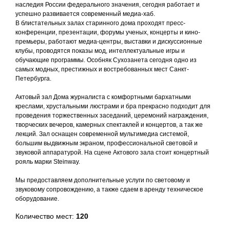
наследия России федерального значения, сегодня работает и
успешно развивается современный медиа-хаб.
В блистательных залах старинного дома проходят пресс-
конференции, презентации, форумы ученых, концерты и кино-
премьеры, работают медиа-центры, выставки и дискуссионные
клубы, проводятся показы мод, интеллектуальные игры и
обучающие программы. Особняк Сухозанета сегодня одно из
самых модных, престижных и востребованных мест Санкт-
Петербурга.
Актовый зал Дома журналиста с комфортными бархатными
креслами, хрустальными люстрами и бра прекрасно подходит для
проведения торжественных заседаний, церемоний награждения,
творческих вечеров, камерных спектаклей и концертов, а так же
лекций. Зал оснащен современной мультимедиа системой,
большим выдвижным экраном, профессиональной световой и
звуковой аппаратурой. На сцене Актового зала стоит концертный
рояль марки Steinway.
Мы предоставляем дополнительные услуги по световому и
звуковому сопровождению, а также сдаем в аренду техническое
оборудование.
Количество мест:
120