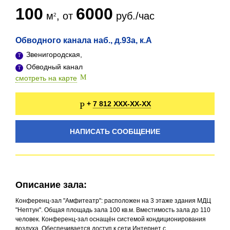
100
6000
м
, от
руб./час
Обводного канала наб., д.93а, к.А
Звенигородская,
Обводный канал
смотреть на карте
7 812 XXX-XX-XX
+
НАПИСАТЬ СООБЩЕНИЕ
Описание зала:
Конференц-зал "Амфитеатр": расположен на 3 этаже здания МДЦ
"Нептун". Общая площадь зала 100 кв.м. Вместимость зала до 110
человек. Конференц-зал оснащён системой кондиционирования
воздуха. Обеспечивается доступ к сети Интернет с