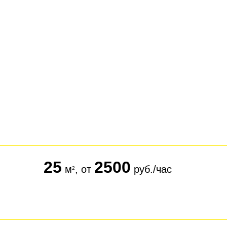
25
2500
м
, от
руб./час