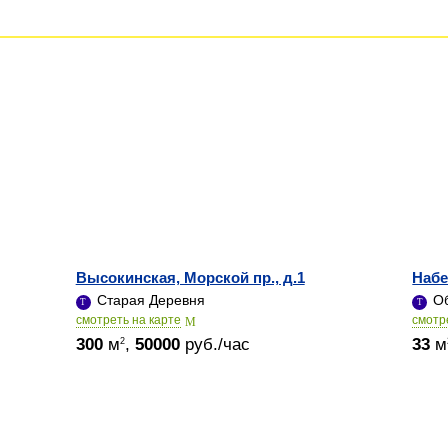
Высокинская, Морской пр., д.1
Набе
Старая Деревня
Об
cмотреть на карте
cмотр
300
м
,
50000
руб./час
33
м
2