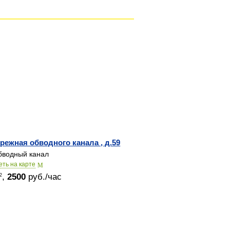
режная обводного канала , д.59
водный канал
еть на карте
,
2500
руб./час
2