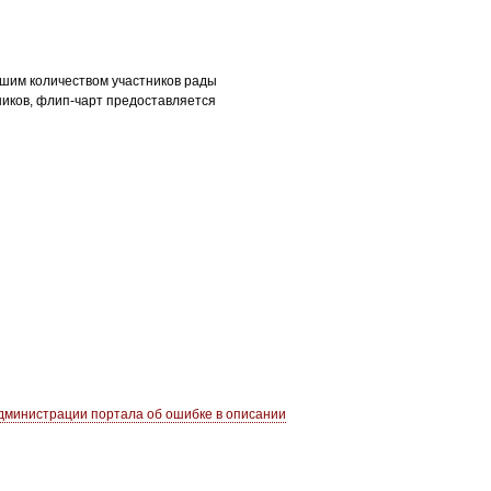
ьшим количеством участников рады
ников, флип-чарт предоставляется
министрации портала об ошибке в описании