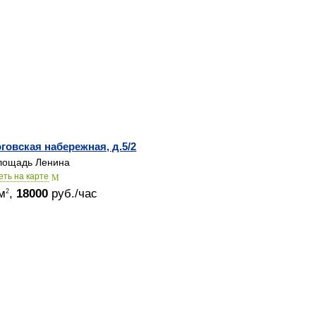
говская набережная, д.5/2
ощадь Ленина
еть на карте
м
,
18000
руб./час
2
© 2015-2026
Залы в аренду