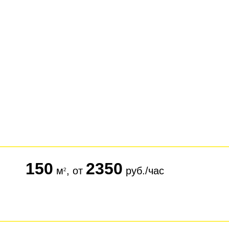
150
2350
м
, от
руб./час