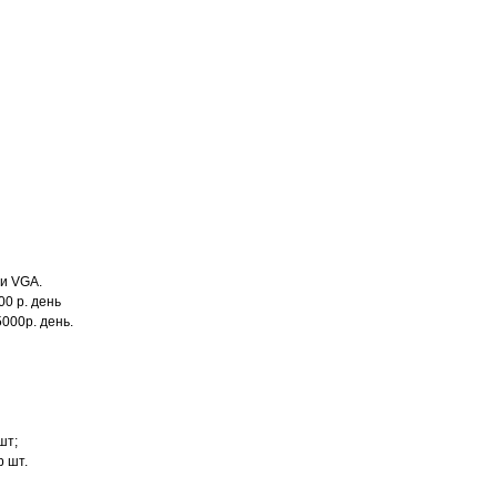
ли VGA.
00 р. день
000р. день.
шт;
р шт.