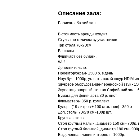
Описание зала:
Борисоглебвский зал.
В стоимость аренды входит:
Стулья по количеству участников
Три стола 70х70см
Вешалки
Флипчарт без бумаги.
Wi-fi
Дополнительно:
Проектор\экран- 1500 р. в день
Ноутбук - 1000р, указать, какой шнур HDIM и
Звуковое оборудование-переносной звук - 15
Звук стационарный, только Софийский зал - 5
Бумага для флипчарта 30 р. лист
Фломастеры 350 р. комплект
Кулер - (19 литров + 100 стаканов) - 350 р.
Доп. столы 70х70 см -100р шт.
Круглые столы:
Стол круглый малый, диаметр 150 см - 700р. 
Стол круглый большой, диаметр 180 см - 900
Выделенная линия интернет - 1000р.