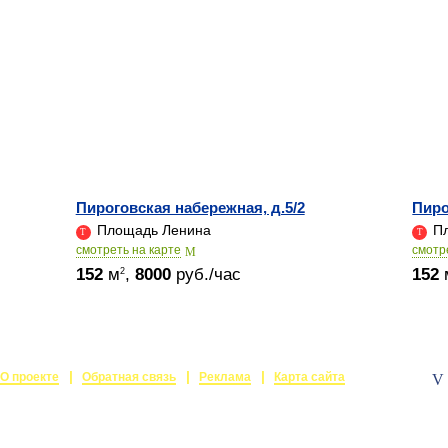
Пироговская набережная, д.5/2
Пиро
Площадь Ленина
Пл
cмотреть на карте
cмотр
152
м
,
8000
руб./час
152
2
О проекте
Обратная связь
Реклама
Карта сайта