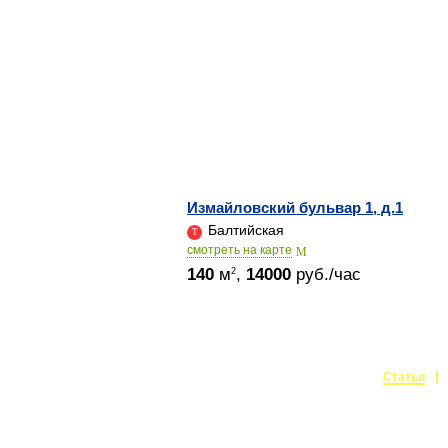
Измайловский бульвар 1, д.1
Балтийская
cмотреть на карте
140
м
,
14000
руб./час
2
Статьи
Создание и поддержка