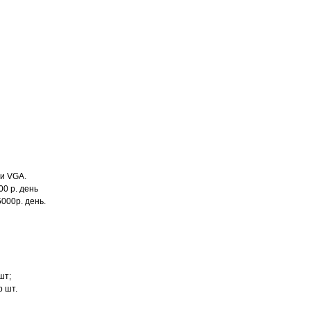
ли VGA.
00 р. день
000р. день.
шт;
р шт.