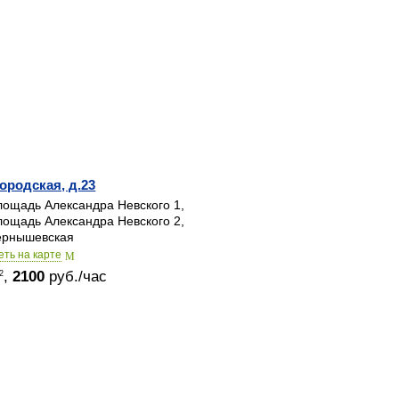
ородская, д.23
ощадь Александра Невского 1,
ощадь Александра Невского 2,
рнышевская
еть на карте
,
2100
руб./час
2
© 2015-2026
Залы в аренду