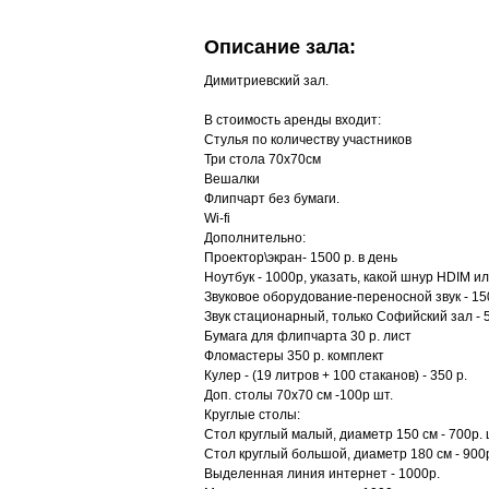
Описание зала:
Димитриевский зал.
В стоимость аренды входит:
Стулья по количеству участников
Три стола 70х70см
Вешалки
Флипчарт без бумаги.
Wi-fi
Дополнительно:
Проектор\экран- 1500 р. в день
Ноутбук - 1000р, указать, какой шнур HDIM и
Звуковое оборудование-переносной звук - 15
Звук стационарный, только Софийский зал - 5
Бумага для флипчарта 30 р. лист
Фломастеры 350 р. комплект
Кулер - (19 литров + 100 стаканов) - 350 р.
Доп. столы 70х70 см -100р шт.
Круглые столы:
Стол круглый малый, диаметр 150 см - 700р. 
Стол круглый большой, диаметр 180 см - 900
Выделенная линия интернет - 1000р.