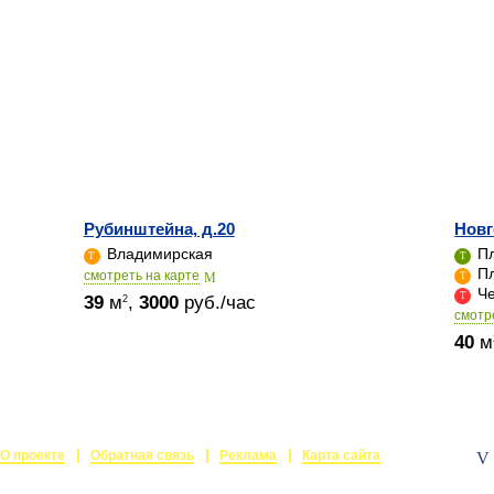
Рубинштейна, д.20
Новг
Владимирская
Пл
Пл
cмотреть на карте
Че
39
м
,
3000
руб./час
2
cмотр
40
м
О проекте
Обратная связь
Реклама
Карта сайта