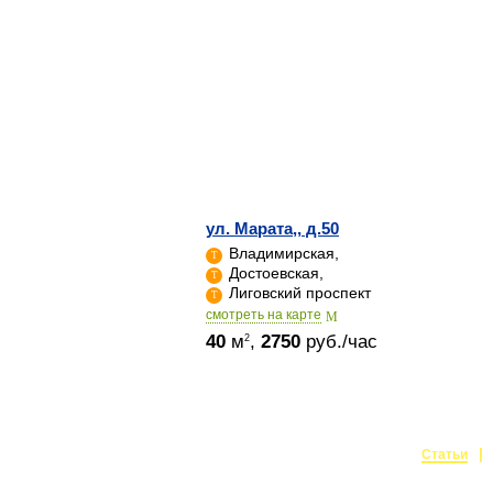
ул. Марата,, д.50
Владимирская,
Достоевская,
Лиговский проспект
cмотреть на карте
40
м
,
2750
руб./час
2
Статьи
Создание и поддержка