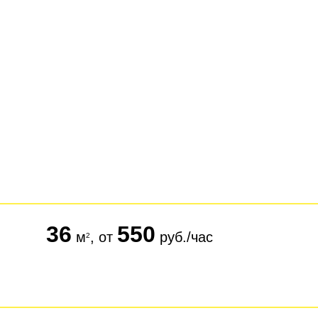
36
550
м
, от
руб./час