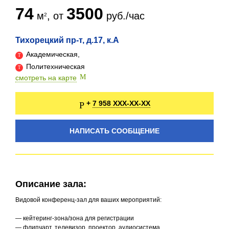
74
3500
м
, от
руб./час
Тихорецкий пр-т, д.17, к.А
Академическая,
Политехническая
смотреть на карте
7 958 XXX-XX-XX
+
НАПИСАТЬ СООБЩЕНИЕ
Описание зала:
Видовой конференц-зал для ваших мероприятий:
— кейтеринг-зона/зона для регистрации
— флипчарт, телевизор, проектор, аудиосистема