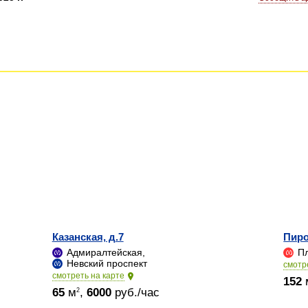
Казанская, д.7
Пиро
Адмиралтейская,
Пл
Невский проспект
cмотр
cмотреть на карте
152
65
м
,
6000
руб./час
2