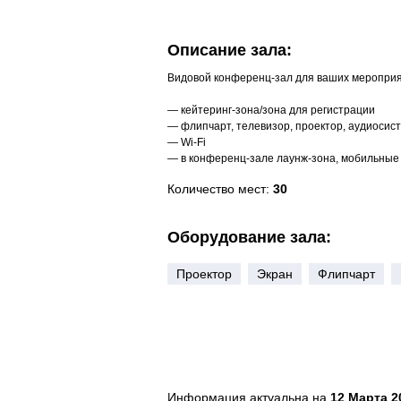
Описание зала:
Видовой конференц-зал для ваших мероприя
— кейтеринг-зона/зона для регистрации
— флипчарт, телевизор, проектор, аудиосис
— Wi-Fi
— в конференц-зале лаунж-зона, мобильные 
Количество мест:
30
Оборудование зала:
Проектор
Экран
Флипчарт
Информация актуальна на
12 Марта 20