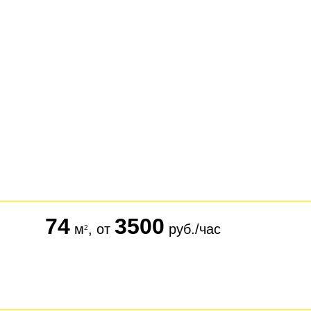
74
3500
м
, от
руб./час