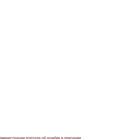
министрации портала об ошибке в описании