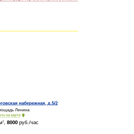
говская набережная, д.5/2
ощадь Ленина
еть на карте
м
,
8000
руб./час
2