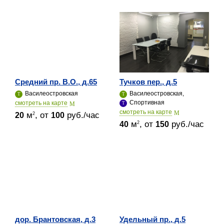
Средний пр. В.О., д.65
Тучков пер., д.5
Василеостровская
Василеостровская,
Спортивная
cмотреть на карте
cмотреть на карте
м
, от
руб./час
2
20
100
м
, от
руб./час
2
40
150
дор. Брантовская, д.3
Удельный пр., д.5