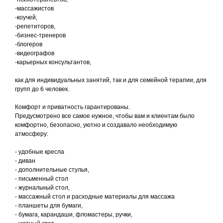
-массажистов
-коучей,
-репетиторов,
-бизнес-тренеров
-блогеров
-видеографов
-карьерных консультантов,
как для индивидуальных занятий, так и для семейной терапии, для
групп до 6 человек.
Комфорт и приватность гарантированы.
Предусмотрено все самое нужное, чтобы вам и клиентам было
комфортно, безопасно, уютно и создавало необходимую
атмосферу:
- удобные кресла
- диван
- дополнительные стулья,
- письменный стол
- журнальный стол,
- массажный стол и расходные материалы для массажа
- планшеты для бумаги,
- бумага, карандаши, фломастеры, ручки,