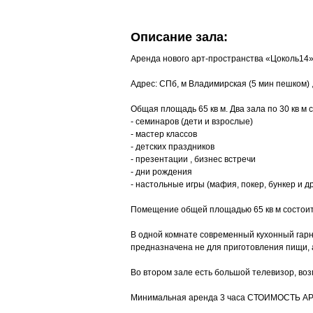
Описание зала:
Аренда нового арт-пространства «Цоколь14
Адрес: СПб, м Владимирская (5 мин пешком) ,
Общая площадь 65 кв м. Два зала по 30 кв м
- семинаров (дети и взрослые)
- мастер классов
- детских праздников
- презентации , бизнес встречи
- дни рождения
- настольные игры (мафия, покер, бункер и д
Помещение общей площадью 65 кв м состоит и
В одной комнате современный кухонный гарни
предназначена не для приготовления пищи, а 
Во втором зале есть большой телевизор, возм
Минимальная аренда 3 часа СТОИМОСТЬ АРЕН