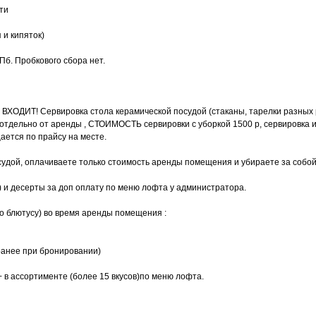
ти
 и кипяток)
Пб. Пробкового сбора нет.
ОДИТ! Сервировка стола керамической посудой (стаканы, тарелки разных 
ся отдельно от аренды , СТОИМОСТЬ сервировки с уборкой 1500 р, сервировка и
ается по прайсу на месте.
судой, оплачиваете только стоимость аренды помещения и убираете за собо
а) и десерты за доп оплату по меню лофта у администратора.
о блютусу) во время аренды помещения :
ранее при бронировании)
 в ассортименте (более 15 вкусов)по меню лофта.