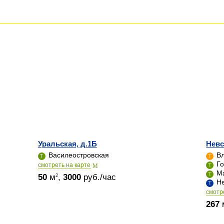
Уральская, д.1Б
Невс
Василеостровская
Вл
Го
cмотреть на карте
Ма
50
м
,
3000
руб./час
2
Не
cмотр
267