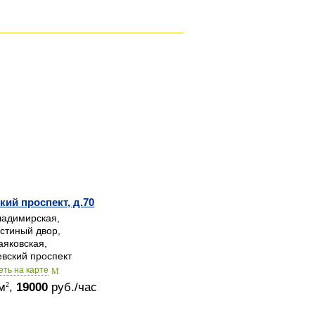
кий проспект, д.70
адимирская,
стиный двор,
яковская,
вский проспект
еть на карте
м
,
19000
руб./час
2