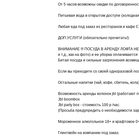
От 5 часов возможны скидки по договореннос
Питьевая вода в открытом доступе (холодная
Любая еда под заказ из ресторанов и кафе С
ДОП.УСЛУГИ (обязательно прочитать!):
ВНИМАНИЕ !!! ПОСУДА В АРЕНДУ ЛОФТА НЕ ВХ
и т.д., как на фото) и ее уборка оплачивает
Битая посуда и сильные загрязнения возмещ
Если вы приходите со своей одноразовой по
Остальные напитки (чай, кофе, сбитень, кол
Возможность аренды колонок jbl (работают п
Jbl boombox
Jbl party boх - стоимость 100 р /час.
(Просьба предупредить о необходимости за
Мороженное алкогольное 18+ и крафтовое 0+
Глинтвейн на компанию под заказ.