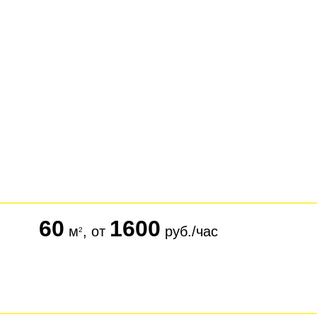
60
1600
м
, от
руб./час