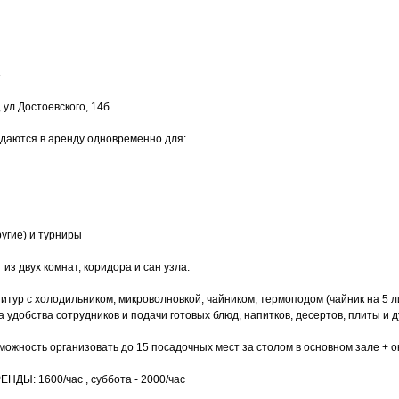
»
 ул Достоевского, 14б
 сдаются в аренду одновременно для:
ругие) и турниры
з двух комнат, коридора и сан узла.
тур с холодильником, микроволновкой, чайником, термоподом (чайник на 5 л
удобства сотрудников и подачи готовых блюд, напитков, десертов, плиты и д
ожность организовать до 15 посадочных мест за столом в основном зале + ок
ДЫ: 1600/час , суббота - 2000/час