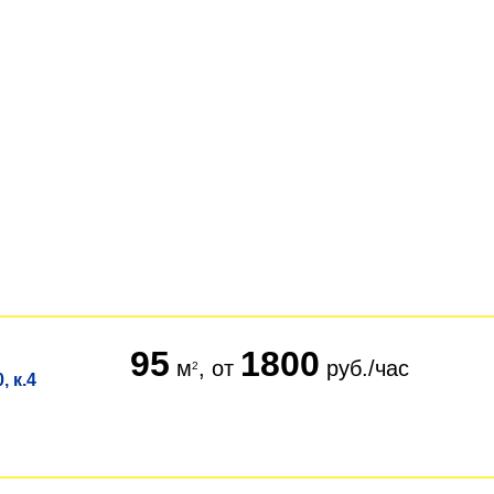
95
1800
м
, от
руб./час
, к.4