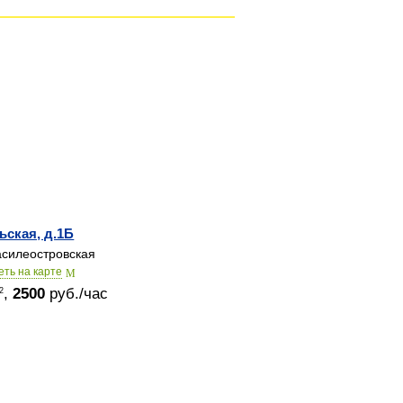
ьская, д.1Б
силеостровская
еть на карте
,
2500
руб./час
2
© 2015-2026
Залы в аренду