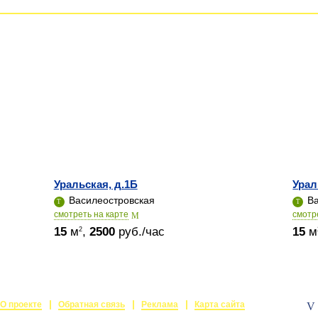
Уральская, д.1Б
Урал
Василеостровская
Ва
cмотреть на карте
cмотр
15
м
,
2500
руб./час
15
м
2
О проекте
Обратная связь
Реклама
Карта сайта