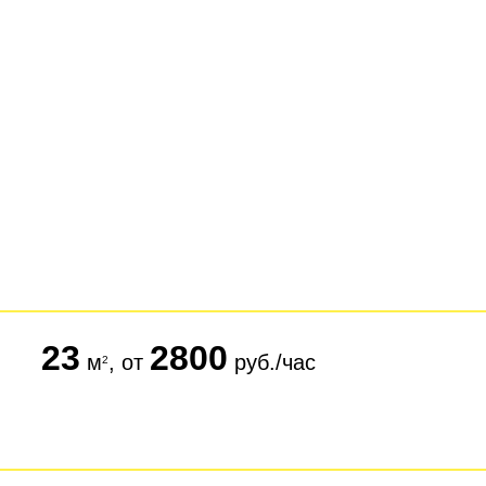
23
2800
м
, от
руб./час