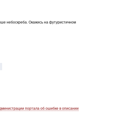
ыше небоскреба. Окажись на футуристичном
министрации портала об ошибке в описании