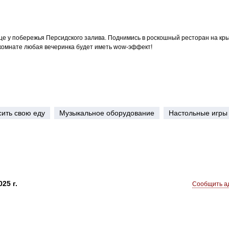
це у побережья Персидского залива. Поднимись в роскошный ресторан на кр
 комнате любая вечеринка будет иметь wow-эффект!
ить свою еду
Музыкальное оборудование
Настольные игры
25 г.
Сообщить ад