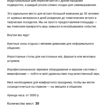
индустриальный шик переплетается с духом городских
подворотен, а каждый уголок словно создан для самовыражения.
Это идеальное место для встреч большой компании до 30 человек:
от шумных вечеринок и дней рождения до тематических встреч и
творческих посиделок. Мы не просто предоставляем площадку —
мы помогаем превратить ваш замысел в незабываемое событие.
Внутри вас ждут:
#уютные зоны отдыха с мягкими диванами для неформального
общения;
#просторные столы для настольных игр, фуршета или мозговых
штурмов;
#профессиональное звуковое оборудование и караоке‑система с
микрофонами — пойте в своё удовольствие под качественный звук;
#всё необходимое для комфортного праздника, чтобы вы могли
сосредоточиться на главном — на эмоциях и общении.
Аренда часа: от 3000 р.
Количество мест:
30