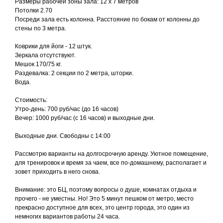
Размеры рабочей зоны зала: 12 х 7 метров
Потолки 2.70
Посреди зала есть колонна. Расстояние по бокам от колонны до
стены по 3 метра.
Коврики для йоги - 12 штук.
Зеркала отсутствуют.
Мешок 170/75 кг.
Раздевалка: 2 секции по 2 метра, шторки.
Вода.
Стоимость:
Утро-день: 700 руб/час (до 16 часов)
Вечер: 1000 руб/час (с 16 часов) и выходные дни.
Выходные дни. Свободны с 14:00
Рассмотрю варианты на долгосрочную аренду. Уютное помещение,
для тренировок и время за чаем, все по-домашнему, располагает и
зовет приходить в него снова.
Внимание: это БЦ, поэтому вопросы о душе, комнатах отдыха и
прочего - не уместны. Но! Это 5 минут пешком от метро, место
прекрасно доступное для всех, это центр города, это один из
немногих вариантов работы 24 часа.