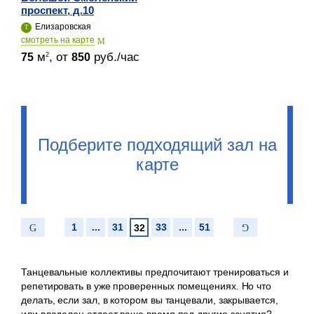
проспект, д.10
Елизаровская
cмотреть на карте
м
, от
руб./час
2
75
850
Подберите подходящий зал на
карте
1
...
31
33
...
51
32
Танцевальные коллективы предпочитают тренироваться и
репетировать в уже проверенных помещениях. Но что
делать, если зал, в котором вы танцевали, закрывается,
или владелец отдает ваше время под другие занятия?