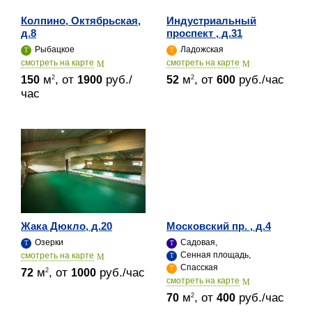
Колпино, Октябрьская,
Индустриальный
д.8
проспект , д.31
Рыбацкое
Ладожская
cмотреть на карте
cмотреть на карте
м
, от
руб./
м
, от
руб./час
2
2
150
1900
52
600
час
Жака Дюкло, д.20
Московский пр. , д.4
Озерки
Садовая,
Сенная площадь,
cмотреть на карте
Спасская
м
, от
руб./час
2
72
1000
cмотреть на карте
м
, от
руб./час
2
70
400