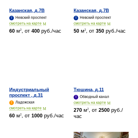
Казанская, д.7В
Казанская, д.7В
Невский проспект
Невский проспект
cмотреть на карте
cмотреть на карте
м
, от
руб./час
м
, от
руб./час
2
2
60
400
50
350
Индустриальный
Тюшина, д.11
проспект , д.31
Обводный канал
Ладожская
cмотреть на карте
cмотреть на карте
м
, от
руб./
2
270
2500
м
, от
руб./час
2
60
1000
час