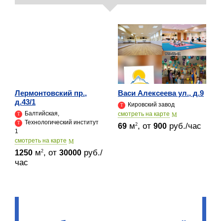
Лермонтовский пр.,
Васи Алексеева ул., д.9
д.43/1
Кировский завод
Балтийская,
cмотреть на карте
Технологический институт
м
, от
руб./час
2
69
900
1
cмотреть на карте
м
, от
руб./
2
1250
30000
час