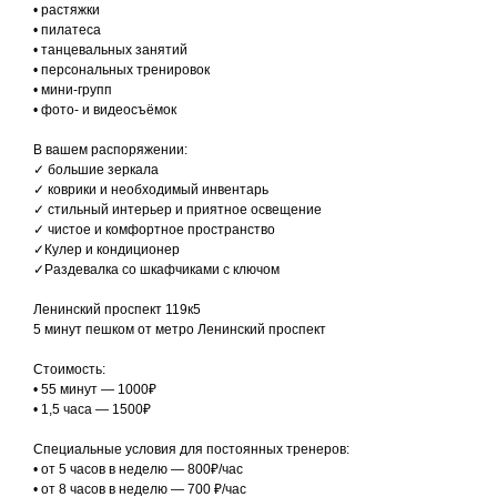
• растяжки
• пилатеса
• танцевальных занятий
• персональных тренировок
• мини-групп
• фото- и видеосъёмок
В вашем распоряжении:
✓ большие зеркала
✓ коврики и необходимый инвентарь
✓ стильный интерьер и приятное освещение
✓ чистое и комфортное пространство
✓Кулер и кондиционер
✓Раздевалка со шкафчиками с ключом
Ленинский проспект 119к5
5 минут пешком от метро Ленинский проспект
Стоимость:
• 55 минут — 1000₽
• 1,5 часа — 1500₽
Специальные условия для постоянных тренеров:
• от 5 часов в неделю — 800₽/час
• от 8 часов в неделю — 700 ₽/час