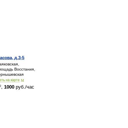
асова, д.3-5
яковская,
ощадь Восстания,
рнышевская
еть на карте
,
1000
руб./час
2
© 2015-2026
Залы в аренду