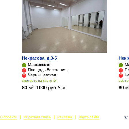
Некрасова, д.3-5
Некр
Маяковская,
Ма
Площадь Восстания,
Пл
Чернышевская
Че
cмотреть на карте
cмотр
80
м
,
1000
руб./час
80
м
2
О проекте
Обратная связь
Реклама
Карта сайта