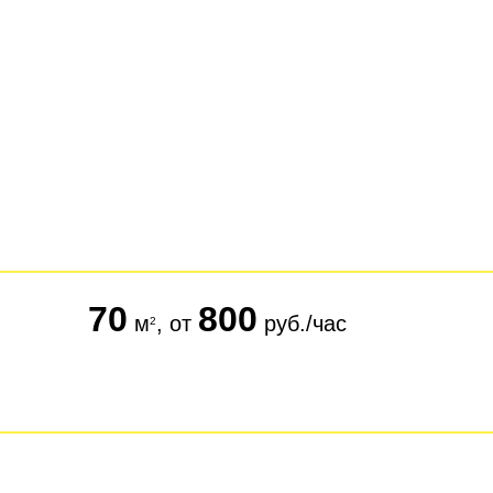
70
800
м
, от
руб./час