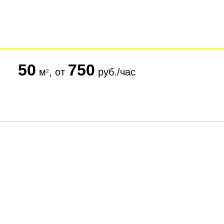
50
750
м
, от
руб./час