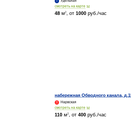
Удельная
cмотреть на карте
м
, от
руб./час
2
48
1000
набережная Обводного канала, д.1
Нарвская
cмотреть на карте
м
, от
руб./час
2
110
400