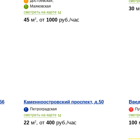
Достоевская,
cмотр
Маяковская
м
30
cмотреть на карте
м
, от
руб./час
2
45
1000
56
Каменноостровский проспект, д.50
Введ
Петроградская
Пу
cмотреть на карте
cмотр
м
, от
руб./час
2
22
400
100