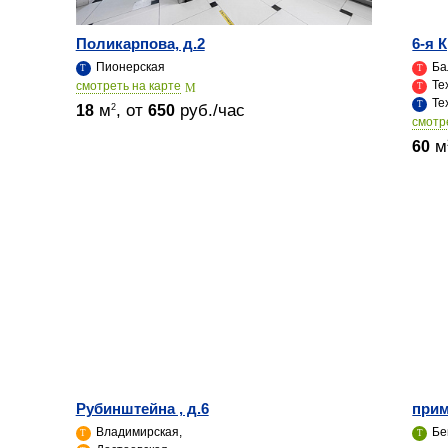
Поликарпова, д.2
6-я 
Пионерская
Ба
Тех
cмотреть на карте
Тех
м
, от
руб./час
2
18
650
cмотр
м
60
Рубинштейна , д.6
прим
Владимирская,
Бе