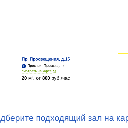
Пр. Просвещения, д.15
Проспект Просвещения
cмотреть на карте
м
, от
руб./час
2
20
800
дберите подходящий зал на ка