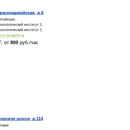
Красноармейская, д.6
лтийская,
нологический институт 1,
нологический институт 2,
еть на карте
, от
руб./час
2
800
орское шоссе, д.114
говая