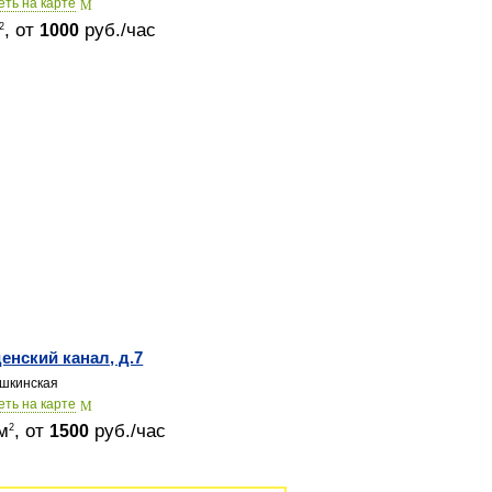
еть на карте
, от
руб./час
2
1000
енский канал, д.7
шкинская
еть на карте
м
, от
руб./час
2
1500