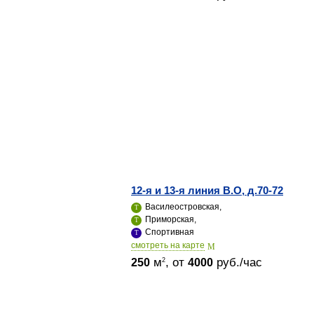
12-я и 13-я линия В.О, д.70-72
Василеостровская,
Приморская,
Спортивная
cмотреть на карте
м
, от
руб./час
2
250
4000