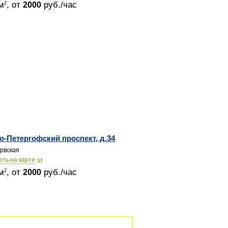
м
, от
руб./час
2
2000
о-Петергофский проспект, д.34
рвская
еть на карте
м
, от
руб./час
2
2000