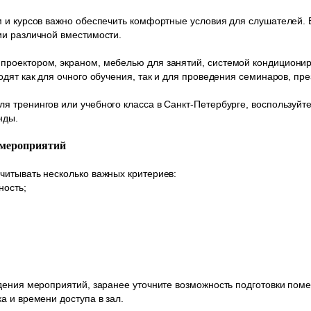
м и курсов важно обеспечить комфортные условия для слушателей.
ии различной вместимости.
роектором, экраном, мебелью для занятий, системой кондициони
одят как для очного обучения, так и для проведения семинаров, пр
 тренингов или учебного класса в Санкт-Петербурге, воспользуйте
нды.
 мероприятий
читывать несколько важных критериев:
ность;
;
дения мероприятий, заранее уточните возможность подготовки пом
а и времени доступа в зал.