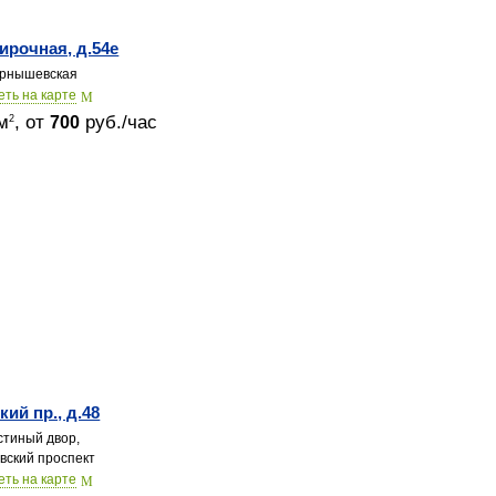
Кирочная, д.54е
рнышевская
еть на карте
м
, от
руб./час
2
700
кий пр., д.48
стиный двор,
вский проспект
еть на карте