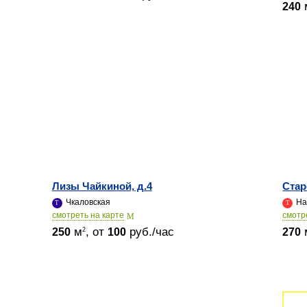
240
Лизы Чайкиной, д.4
Стар
Чкаловская
На
cмотреть на карте
cмотр
м
, от
руб./час
2
250
100
270