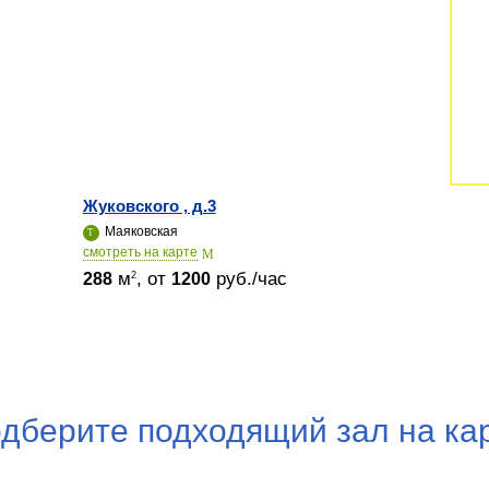
Жуковского , д.3
Маяковская
cмотреть на карте
м
, от
руб./час
2
288
1200
дберите подходящий зал на ка