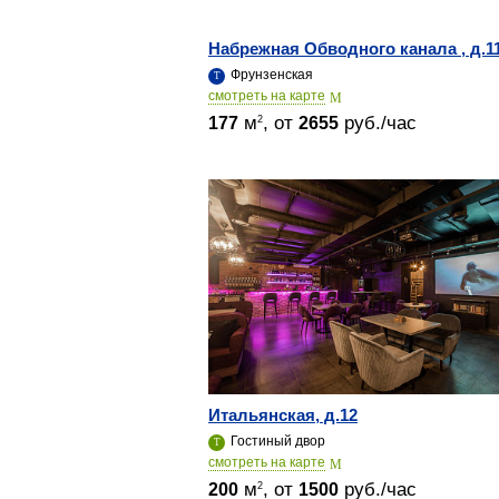
Набрежная Обводного канала , д.1
Фрунзенская
cмотреть на карте
м
, от
руб./час
2
177
2655
Итальянская, д.12
Гостиный двор
cмотреть на карте
м
, от
руб./час
2
200
1500