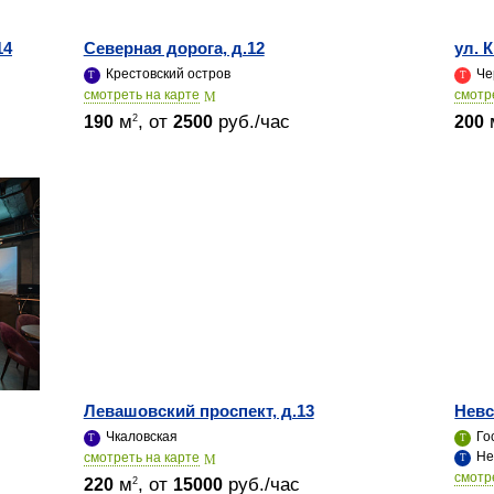
14
Северная дорога, д.12
ул. 
Крестовский остров
Че
cмотреть на карте
cмотр
м
, от
руб./час
2
190
2500
200
Левашовский проспект, д.13
Невс
Чкаловская
Го
Не
cмотреть на карте
cмотр
м
, от
руб./час
2
220
15000