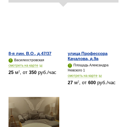
8-я лин. В.О., д.47/37
улица Профессора
Качалова, д.9a
Василеостровская
Площадь Александра
cмотреть на карте
Невского 1
м
, от
руб./час
2
25
350
cмотреть на карте
м
, от
руб./час
2
27
600