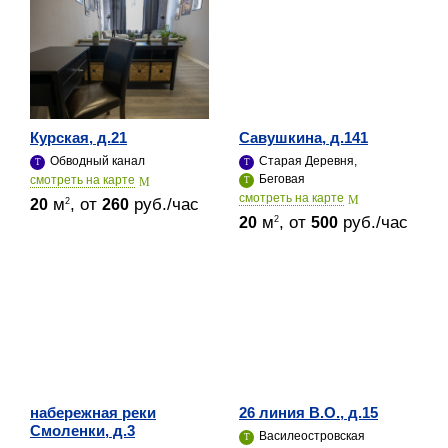
Курская, д.21
Савушкина, д.141
Обводный канал
Старая Деревня,
Беговая
cмотреть на карте
cмотреть на карте
м
, от
руб./час
2
20
260
м
, от
руб./час
2
20
500
набережная реки
26 линия В.О., д.15
Смоленки, д.3
Василеостровская