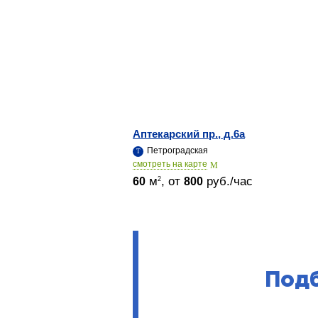
Аптекарский пр., д.6а
Петроградская
cмотреть на карте
м
, от
руб./час
2
60
800
Подб