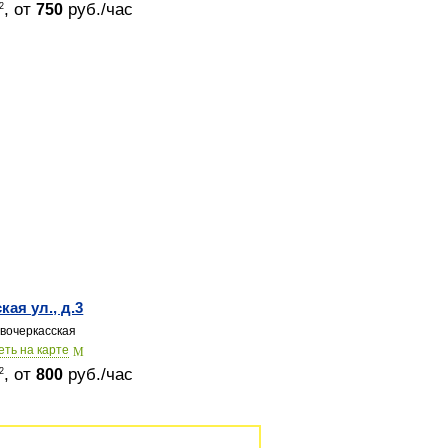
, от
руб./час
2
750
кая ул., д.3
вочеркасская
еть на карте
, от
руб./час
2
800