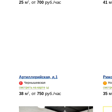
м
, от
руб./час
м
2
25
700
41
Артиллерийская, д.1
Рижс
Чернышевская
Но
cмотреть на карте
cмотр
м
, от
руб./час
м
2
38
750
35