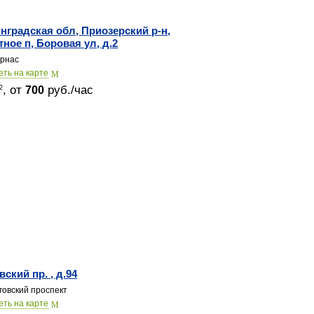
нградская обл, Приозерский р-н,
тное п, Боровая ул, д.2
рнас
еть на карте
, от
руб./час
2
700
вский пр. , д.94
говский проспект
еть на карте