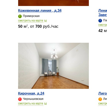
Кожевенная линия , д.34
Лени
Заве
Приморская
Па
cмотреть на карте
cмотр
м
, от
руб./час
2
50
700
м
42
Кирочная, д.24
Лиго
Чернышевская
Ли
cмотреть на карте
cмотр