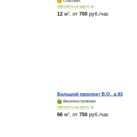
Спасская,
cмотреть на карте
м
, от
руб./час
2
12
700
Большой проспект В.О., д.83
Василеостровская
cмотреть на карте
м
, от
руб./час
2
66
750