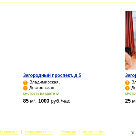
Загородный проспект, д.5
Заго
Владимирская,
Вл
Достоевская
До
cмотреть на карте
cмотр
85
м
,
1000
руб./час
25
м
2
О проекте
Обратная связь
Реклама
Карта сайта