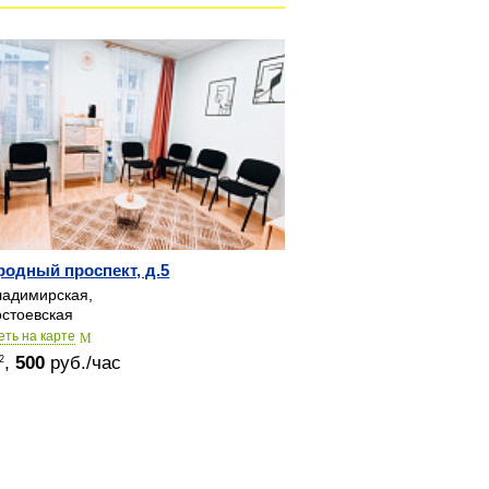
родный проспект, д.5
адимирская,
стоевская
еть на карте
,
500
руб./час
2
© 2015-2026
Залы в аренду