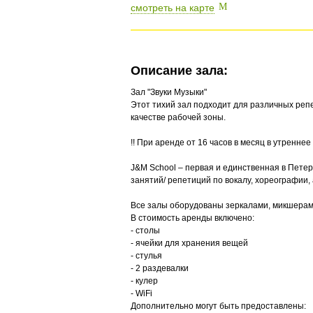
смотреть на карте
Описание зала:
Зал "Звуки Музыки"
Этот тихий зал подходит для различных реп
качестве рабочей зоны.
!! При аренде от 16 часов в месяц в утреннее в
J&M School – первая и единственная в Пете
занятий/ репетиций по вокалу, хореографии,
Все залы оборудованы зеркалами, микшерам
В стоимость аренды включено:
- столы
- ячейки для хранения вещей
- стулья
- 2 раздевалки
- кулер
- WiFi
Дополнительно могут быть предоставлены: