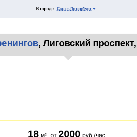
В городе:
Санкт-Петербург
ренингов
, Лиговский проспект, 
18
2000
м
, от
руб./час