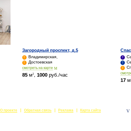
Загородный проспект, д.5
Спас
Владимирская,
Са
Достоевская
Се
Сп
cмотреть на карте
cмотр
85
м
,
1000
руб./час
2
17
м
О проекте
Обратная связь
Реклама
Карта сайта