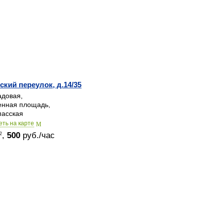
ский переулок, д.14/35
довая,
нная площадь,
асская
еть на карте
,
500
руб./час
2
© 2015-2026
Залы в аренду