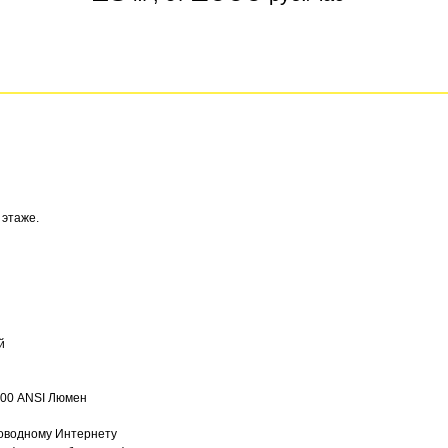
 этаже.
й
000 ANSI Люмен
роводному Интернету