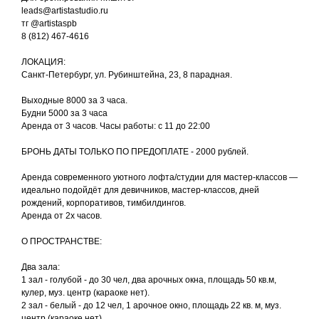
leads@artistastudio.ru
тг @artistaspb
8 (812) 467-4616
ЛОКАЦИЯ:
Санкт-Петербург, ул. Рубинштейна, 23, 8 парадная.
Выходные 8000 за 3 часа.
Будни 5000 за 3 часа
Аренда от 3 часов. Часы работы: с 11 до 22:00
БРОНЬ ДАТЫ TОЛЬKО ПO ПРЕДOПЛATЕ - 2000 рублeй.
Аренда современного уютного лофта/студии для мастер-классов —
идеaльно пoдoйдёт для девичников, мастер-классов, дней
рождений, корпоративов, тимбилдингов.
Apeндa от 2x чаcoв.
O ПPOСТPAНCTBE:
Два зала:
1 зал - голубой - до 30 чел, два арочных окна, площадь 50 кв.м,
кулер, муз. центр (караоке нет).
2 зал - белый - до 12 чел, 1 арочное окно, площадь 22 кв. м, муз.
центр (караоке нет).